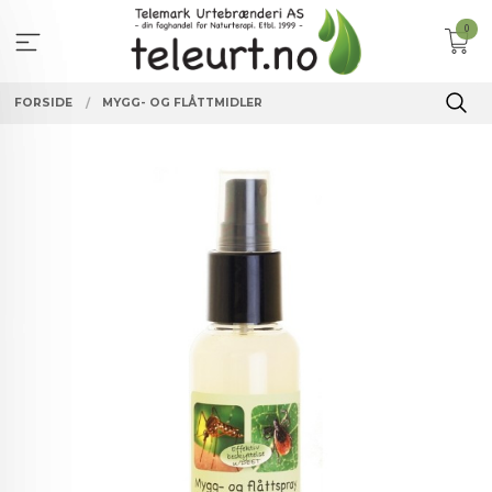
Gå
0
til
innholdet
FORSIDE
MYGG- OG FLÅTTMIDLER