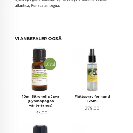
atlantica, Kunzea ambigua.
VI ANBEFALER OGSÅ
10ml Sitronella Java
Flåttspray for hund
(Cymbopogon
125ml
winterianus)
Pris
279,00
Pris
133,00