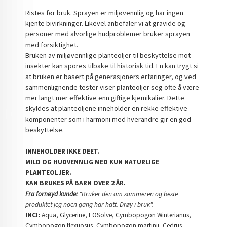
Ristes før bruk. Sprayen er miljøvennlig og har ingen
kjente bivirkninger. Likevel anbefaler vi at gravide og
personer med alvorlige hudproblemer bruker sprayen
med forsiktighet.
Bruken av miljøvennlige planteoljer til beskyttelse mot
insekter kan spores tilbake til historisk tid. En kan trygt si
at bruken er basert på generasjoners erfaringer, og ved
sammenlignende tester viser planteoljer seg ofte å være
mer langt mer effektive enn giftige kjemikalier. Dette
skyldes at planteoljene inneholder en rekke effektive
komponenter som i harmoni med hverandre gir en god
beskyttelse.
INNEHOLDER IKKE DEET.
MILD OG HUDVENNLIG MED KUN NATURLIGE
PLANTEOLJER.
KAN BRUKES PÅ BARN OVER 2 ÅR.
Fra fornøyd kunde:
"Bruker den om sommeren og beste
produktet jeg noen gang har hatt. Drøy i bruk".
INCI:
Aqua, Glycerine, EOSolve, Cymbopogon Winterianus,
Cymbopogon flexuosus, Cymbopogon martinii, Cedrus