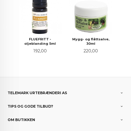
FLUEFRITT -
Mygg- og flåttsalve,
oljeblanding 5ml
30ml
Pris
Pris
192,00
220,00
TELEMARK URTEBRÆNDERI AS
TIPS OG GODE TILBUD?
OM BUTIKKEN