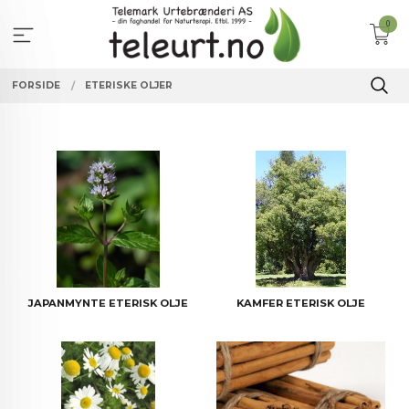
Gå
0
til
innholdet
FORSIDE
ETERISKE OLJER
JAPANMYNTE ETERISK OLJE
KAMFER ETERISK OLJE