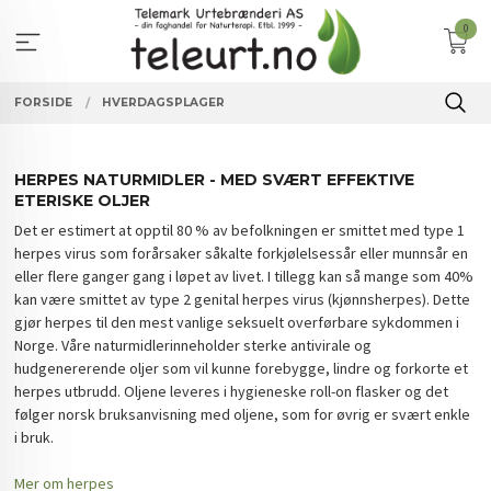
Gå
0
til
innholdet
FORSIDE
HVERDAGSPLAGER
HERPES NATURMIDLER - MED SVÆRT EFFEKTIVE
ETERISKE OLJER
Det er estimert at opptil 80 % av befolkningen er smittet med type 1
herpes virus som forårsaker såkalte forkjølelsessår eller munnsår en
eller flere ganger gang i løpet av livet. I tillegg kan så mange som 40%
kan være smittet av type 2 genital herpes virus (kjønnsherpes). Dette
gjør herpes til den mest vanlige seksuelt overførbare sykdommen i
Norge. Våre naturmidlerinneholder sterke antivirale og
hudgenererende oljer som vil kunne forebygge, lindre og forkorte et
herpes utbrudd. Oljene leveres i hygieneske roll-on flasker og det
følger norsk bruksanvisning med oljene, som for øvrig er svært enkle
i bruk.
Mer om herpes