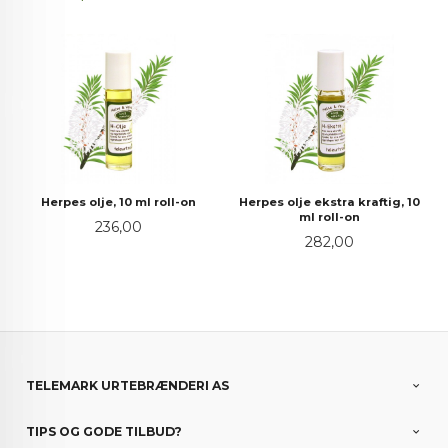
Herpes olje, 10 ml roll-on
Herpes olje ekstra kraftig, 10
ml roll-on
Pris
236,00
Pris
282,00
TELEMARK URTEBRÆNDERI AS
TIPS OG GODE TILBUD?