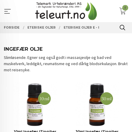
Gå
0
til
innholdet
FORSIDE
ETERISKE OLJER
ETERISKE OLJER E - I
INGEFÆR OLJE
Slimløsende. Egner seg også godt i massasjeolje og bad ved
muskelverk, leddgikt, reumatisme og ved dårlig blodsirkulasjon. Brukt
mot reisesyke.
10ml Ingefær (Zingiber
30ml Ingefær (Zingiber