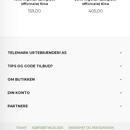
officinale) Kina
officinale) Kina
Pris
Pris
159,00
405,00
TELEMARK URTEBRÆNDERI AS
TIPS OG GODE TILBUD?
OM BUTIKKEN
DIN KONTO
PARTNERE
FRAKT
KJØPSBETINGELSER
SIKKERHET OG PERSONVERN