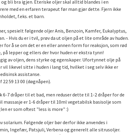
 bli bra igjen. Eteriske oljer skal alltid blandes i en
erere med en erfaren terapeut før man gjør dette. Fjern ikke
holdet, f.eks. et barn.
ner, spesielt følgende oljer Anis, Benzoin, Kamfer, Eukalyptus,
 - Hvis du er i tvil, prøv da ut oljen på et lite område av huden.
er for å se om det er en eller annen form for reaksjon, som rød
 på lepper og ellers der hvor huden er ekstra tynn!
ig av oljen, dens styrke og egenskaper. Ufortynnet olje på
 likevel sitte i huden i lang tid, hvilket i seg selv ikke er
disinsk assistanse.
lf 22 59 13 00 (døgnåpen).
k 6-7 dråper til et bad, men reduser dette til 1-2 dråper for de
il massasje er 1-6 dråper til 10ml vegetabilsk basisolje som
en er som oftest "less is more" :)
av solarium. Følgende oljer bør derfor ikke anvendes i
in, Ingefær, Patsjuli, Verbena og generelt alle sitrusoljer.