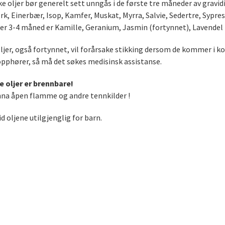
ke oljer bør generelt sett unngås i de første tre måneder av gravi
rk, Einerbær, Isop, Kamfer, Muskat, Myrra, Salvie, Sedertre, Sypre
er 3-4 måned er Kamille, Geranium, Jasmin (fortynnet), Lavendel (
oljer, også fortynnet, vil forårsake stikking dersom de kommer i 
opphører, så må det søkes medisinsk assistanse.
e oljer er brennbare!
nna åpen flamme og andre tennkilder !
d oljene utilgjenglig for barn.