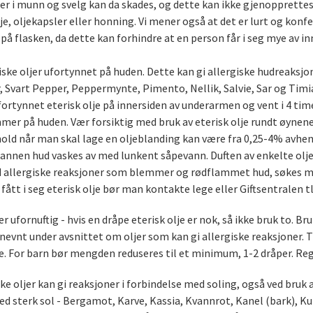
er i munn og svelg kan da skades, og dette kan ikke gjenopprettes og
je, oljekapsler eller honning. Vi mener også at det er lurt og konf
på flasken, da dette kan forhindre at en person får i seg mye av inn
iske oljer ufortynnet på huden. Dette kan gi allergiske hudreaksjo
, Svart Pepper, Peppermynte, Pimento, Nellik, Salvie, Sar og Timian.
fortynnet eterisk olje på innersiden av underarmen og vent i 4 tim
mer på huden. Vær forsiktig med bruk av eterisk olje rundt øynene,
old når man skal lage en oljeblanding kan være fra 0,25-4% avheng
annen hud vaskes av med lunkent såpevann. Duften av enkelte oljer vil
ed allergiske reaksjoner som blemmer og rødflammet hud, søkes me
fått i seg eterisk olje bør man kontakte lege eller Giftsentralen t
r ufornuftig - hvis en dråpe eterisk olje er nok, så ikke bruk to. Bru
nevnt under avsnittet om oljer som kan gi allergiske reaksjoner. T
. For barn bør mengden reduseres til et minimum, 1-2 dråper. Regl
ke oljer kan gi reaksjoner i forbindelse med soling, også ved bruk 
d sterk sol - Bergamot, Karve, Kassia, Kvannrot, Kanel (bark), Kum