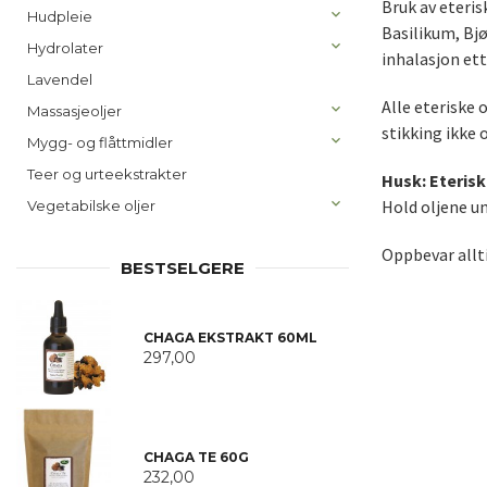
Bruk av eteris
Hudpleie
Basilikum, Bjø
Hydrolater
inhalasjon ett
Lavendel
Alle eteriske 
Massasjeoljer
stikking ikke 
Mygg- og flåttmidler
Teer og urteekstrakter
Husk: Eterisk
Hold oljene u
Vegetabilske oljer
Oppbevar allti
BESTSELGERE
CHAGA EKSTRAKT 60ML
297,00
CHAGA TE 60G
232,00