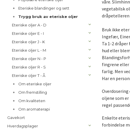
våre. Slimhinn
Eteriske blandinger og sett
vegetabilsk ol
dråpetelleren 
Trygg bruk av eteriske oljer
Eteriske oljer A - D
Bruk ikke eter
Eteriske oljer E - I
Ingefær, Einer
Eteriske oljer J - K
Ta 1-2 dråper 
hud eller blem
Eteriske oljer L - M
Blandingsforh
Eteriske oljer N - P
fingrene eller 
Eteriske oljer R - S
farlig. Men v
Eteriske oljer T - Å
Har en person 
Om eteriske oljer
Overdosering e
Om fremstilling
oljene som er 
Om kvaliteten
regel passende
Om aromaterapi
Enkelte eteris
Gavekort
forbindelse me
Hverdagsplager