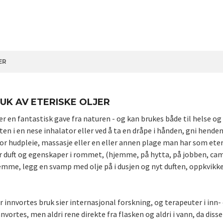
ER
UK AV ETERISKE OLJER
 er en fantastisk gave fra naturen - og kan brukes både til helse og
ten i en nese inhalator eller ved å ta en dråpe i hånden, gni hende
or hudpleie, massasje eller en eller annen plage man har som eter
er duft og egenskaper i rommet, (hjemme, på hytta, på jobben, ca
jemme, legg en svamp med olje på i dusjen og nyt duften, oppkvikk
r innvortes bruk sier internasjonal forskning, og terapeuter i inn- 
vortes, men aldri rene direkte fra flasken og aldri i vann, da diss