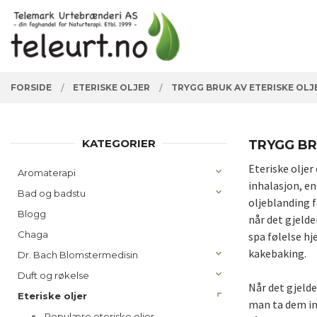
Gå
Lukk
PRODUKTER
til
innholdet
FORSIDE
ETERISKE OLJER
TRYGG BRUK AV ETERISKE OLJ
KATEGORIER
TRYGG BR
Eteriske oljer
Aromaterapi
inhalasjon, en
Bad og badstu
oljeblanding f
Blogg
når det gjeld
Chaga
spa følelse h
kakebaking.
Dr. Bach Blomstermedisin
Duft og røkelse
Når det gjelde
Eteriske oljer
man ta dem inn
Populære eteriske oljer