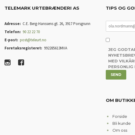
TELEMARK URTEBRÆNDERI AS
TIPS OG GO
Adresse:
C.E. Berg-Hanssens gt. 26, 3917 Porsgrunn
Telefon:
90 22 22 70
E-post:
post@teleurt.no
Foretaksregisteret:
992285613MVA
JEG GODTA
NYHETSBREV
MED VILKÅR
PERSONLIG
OM BUTIKK
Forside
Bli kunde
Om oss