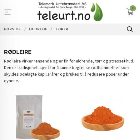
Gå
0
til
innholdet
FORSIDE
HUDPLEIE
LEIRER
RØDLEIRE
Rød leire virker rensende og er fin for aldrende, tørr og stresset hud.
Den er tradisjonelt kjent for å kunne begrense rødflammethet som
skyldes ødelagte kapillarårer og brukes til å redusere poser under
øynene.