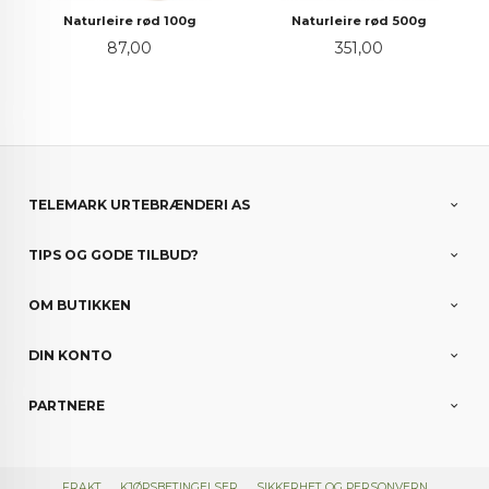
Naturleire rød 100g
Naturleire rød 500g
Pris
Pris
87,00
351,00
TELEMARK URTEBRÆNDERI AS
TIPS OG GODE TILBUD?
OM BUTIKKEN
DIN KONTO
PARTNERE
FRAKT
KJØPSBETINGELSER
SIKKERHET OG PERSONVERN