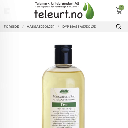
Gå
0
til
innholdet
FORSIDE
MASSASJEOLJER
DYP MASSASJEOLJE