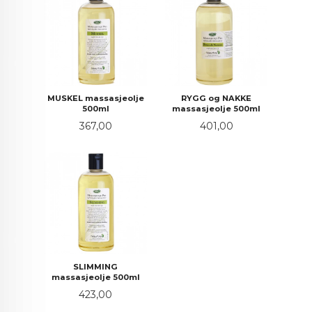
MUSKEL massasjeolje
RYGG og NAKKE
500ml
massasjeolje 500ml
Pris
Pris
367,00
401,00
SLIMMING
massasjeolje 500ml
Pris
423,00