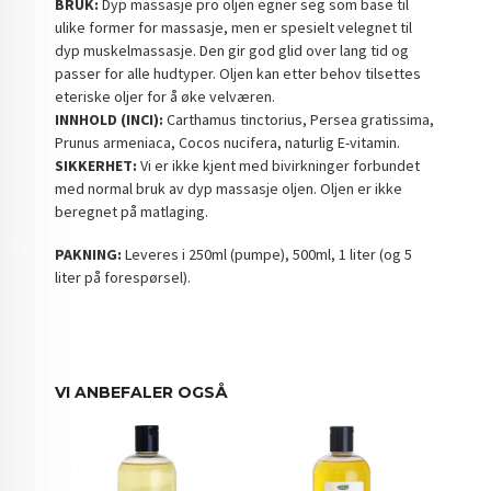
BRUK:
Dyp massasje pro oljen egner seg som base til
ulike former for massasje, men er spesielt velegnet til
dyp muskelmassasje. Den gir god glid over lang tid og
passer for alle hudtyper. Oljen kan etter behov tilsettes
eteriske oljer for å øke velværen.
INNHOLD (INCI):
Carthamus tinctorius, Persea gratissima,
Prunus armeniaca, Cocos nucifera, naturlig E-vitamin.
SIKKERHET:
Vi er ikke kjent med bivirkninger forbundet
med normal bruk av dyp massasje oljen. Oljen er ikke
beregnet på matlaging.
PAKNING:
Leveres i 250ml (pumpe), 500ml, 1 liter (og 5
liter på forespørsel).
VI ANBEFALER OGSÅ