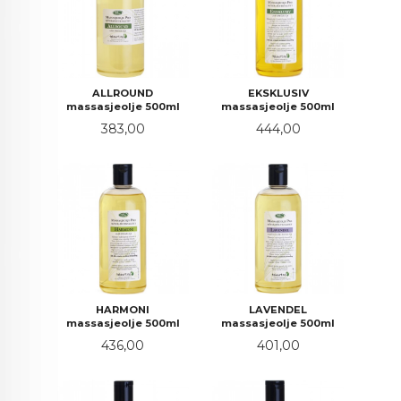
ALLROUND
EKSKLUSIV
massasjeolje 500ml
massasjeolje 500ml
Pris
Pris
383,00
444,00
HARMONI
LAVENDEL
massasjeolje 500ml
massasjeolje 500ml
Pris
Pris
436,00
401,00