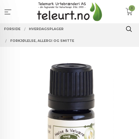
Gå
0
til
innholdet
FORSIDE
HVERDAGSPLAGER
FORKJØLELSE, ALLERGI OG SMITTE