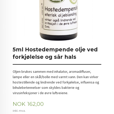
5ml Hostedempende olje ved
forkjølelse og sår hals
Oljen brukes sammen med inhalator, aromadiffuser,
lampe eller en skål/bolle med varmt vann. Den kan virker
hostestillende og lindrende ved forkjølelse, influensa og
bihulebetennelser som skyldes bakterie og
virusinfeksjoner i de øvre luftveiene.
Pris
NOK
162,00
inkl. mva.