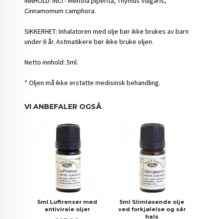
INNHOLD: INCI - Mentha piperita, Thymus vulgaris,
Cinnamomum camphora.
SIKKERHET: Inhalatoren med olje bør ikke brukes av barn
under 6 år. Astmatikere bør ikke bruke oljen.
Netto innhold: 5ml.
* Oljen må ikke erstatte medisinsk behandling.
VI ANBEFALER OGSÅ
5ml Luftrenser med
5ml Slimløsende olje
antivirale oljer
ved forkjølelse og sår
hals