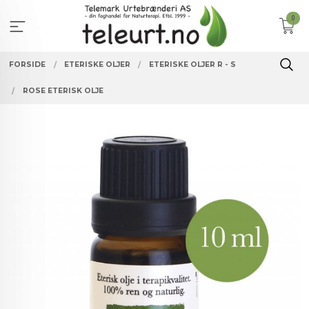
Gå
0
til
innholdet
FORSIDE
ETERISKE OLJER
ETERISKE OLJER R - S
ROSE ETERISK OLJE