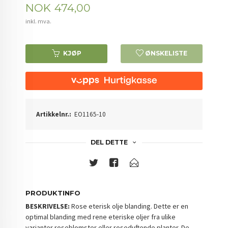
Pris
NOK
474,00
inkl. mva.
KJØP
ØNSKELISTE
Artikkelnr.:
EO1165-10
DEL DETTE
PRODUKTINFO
BESKRIVELSE:
Rose eterisk olje blanding. Dette er en
optimal blanding med rene eteriske oljer fra ulike
varianter roseblomster eller roseduftende planter. De