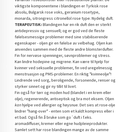
viktigste komponentene i blandingen er Tyrkisk rose
absolu, Bulgarsk rose voks, geranium rosetype,
monarda, sitrongress citronellol rose type. Nydelig duft.
TERAPEUTISK:
Blandingen har en rik duft den er sterkt
antidepressiv og sensuell; og er god ved de fleste
følelsesmessige problemer med sine stabiliserende
egenskaper - oljen gir en følelse av velbehag. Oljen kan
anvendes sammen med de fleste andre blomsterdufter.
Fin for nervøse spenninger, søvnproblemer og stress.
Kan lindre hodepine og migrene. Kan være til hjelp for
kvinner ved seksuelle problemer, fin ved uregelmessig
menstruasjon og PMS-problemer. En riktig "kvinneolje"!
Lindrende ved sorg, beroligende, forsonende, renser og
styrker sinnet og gir ny tillit til livet.
Fin også for tørr og moden hud (blandet i en krem eller
olje), regenerende, antiseptisk og bra mot eksem. Oljen
kan
hjelpe ved allergier og høysnue. Det sies at rose-olje
lindrer "hang-over" - enten som et kaldt kompress eller i
et bad. Også fin å bruke som go´duft i f.eks.
aromadiffuser, kremer eller egne hudpleieprodukter.
Samlet sett har rose blandingen mange av de samme