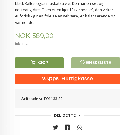
blad. Kalles også muskatsalvie. Den har en søt og
nøtteatig duft. Oljen er en kjent "kvinneolje", den virker
euforisk - gir en følelse av velvære, er balanserende og
varmende.
Pris
NOK
589,00
inkl. mva.
KJØP
ØNSKELISTE
Artikkelnr.:
EO1133-30
DEL DETTE