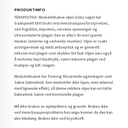
PRODUKTINFO
TERAPEUTISK: Muskatellsalvie oljen (clary sage) har
tradisjonelt blitt brukt ved menstruasjonsforstyrrelser,
ved frigiditet, impotens, nervøse spenninger og
stressrelaterte plager. Den er ellers fin mot spente
musker (smerter og verkende muskler). Oljen er svakt
astringerende og mildt antiseptisk og er generelt
virksom mot plager som skyldes fet hud. Oljen sies også
å motvirke høyt blodtrykk, samt redusere plager ved
kramper og luft i magen.
Muskatellsalvie har forøvrig tilsvarende egenskaper som
Salvie Dalmatinsk. Den inneholder ikke tujon, men sklareol
med lignende effekt, så denne mildere oljen kan erstatte
Dalmatinsk Salvie ved hormonelle plager.
Må ikke brukes av epileptikere og gravide. Brukes ikke
ved menstruasjonsproblerm hos unge kvinner da den kan
øke blødning. Brukes ikke ved brystkreft.