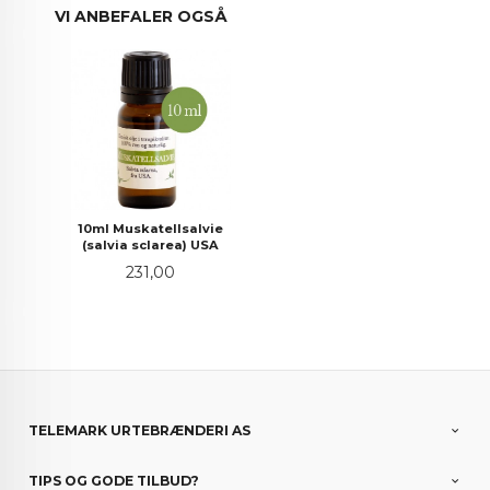
VI ANBEFALER OGSÅ
10ml Muskatellsalvie
(salvia sclarea) USA
Pris
231,00
TELEMARK URTEBRÆNDERI AS
TIPS OG GODE TILBUD?