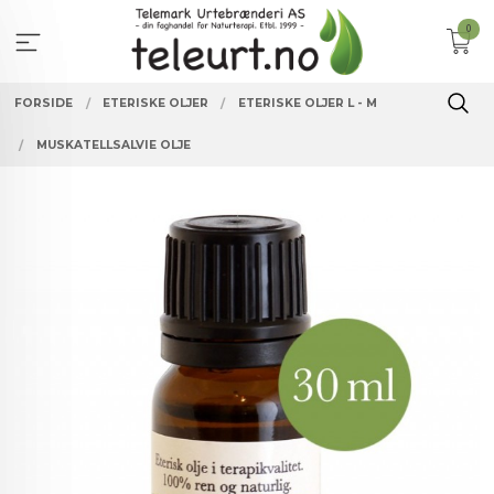
Gå
0
til
innholdet
FORSIDE
ETERISKE OLJER
ETERISKE OLJER L - M
MUSKATELLSALVIE OLJE