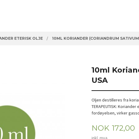
ANDER ETERISK OLJE
10ML KORIANDER (CORIANDRUM SATIVUM)
10ml Korian
USA
Oljen destilleres fra koria
TERAPEUTISK: Koriander e
fordøyelsen, virker gass
Pris
NOK
172,00
inkl. mva.