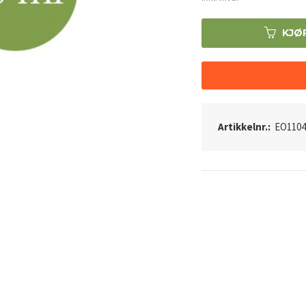
KJØ
Artikkelnr.:
EO1104