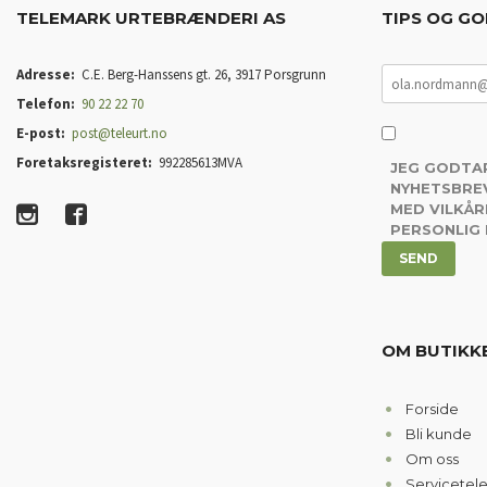
TELEMARK URTEBRÆNDERI AS
TIPS OG GO
Adresse:
C.E. Berg-Hanssens gt. 26, 3917 Porsgrunn
Telefon:
90 22 22 70
E-post:
post@teleurt.no
Foretaksregisteret:
992285613MVA
JEG GODTA
NYHETSBREV
MED VILKÅR
PERSONLIG
OM BUTIKK
Forside
Bli kunde
Om oss
Servicetel