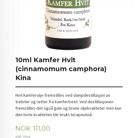
10ml Kamfer Hvit
(cinnamomum camphora)
Kina
Hvit kamferolje fremstilles ved dampdestillasjon av
trebiter og røtter fra kamfertreet. Ved destillasjonen
fremstilles det også gule og brune oljekvaliteter men kun
den hvite kvaliteten blir brukt terapeutisk.
Pris
NOK
111,00
inkl. mva.