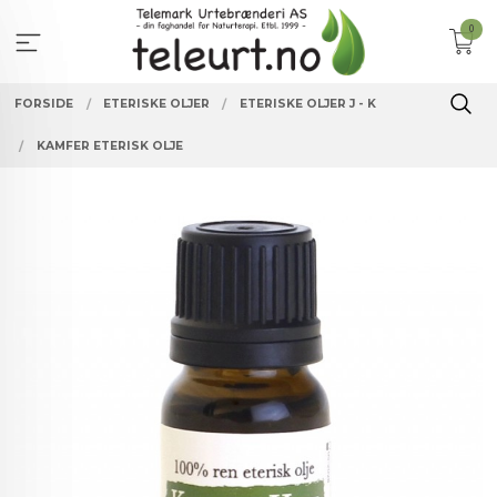
Gå
0
til
innholdet
FORSIDE
ETERISKE OLJER
ETERISKE OLJER J - K
KAMFER ETERISK OLJE