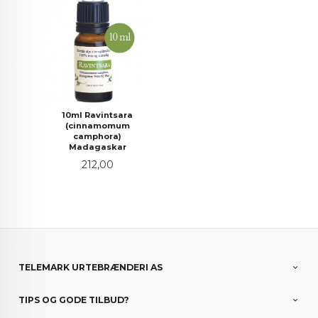
10ml Ravintsara
(cinnamomum
camphora)
Madagaskar
Pris
212,00
TELEMARK URTEBRÆNDERI AS
TIPS OG GODE TILBUD?