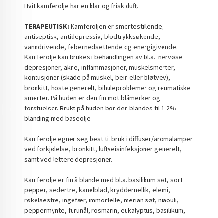
Hvit kamferolje har en klar og frisk duft.
TERAPEUTISK:
Kamferoljen er smertestillende,
antiseptisk, antidepressiv, blodtrykksøkende,
vanndrivende, febernedsettende og energigivende.
Kamferolje kan brukes i behandlingen av bl.a. nervøse
depresjoner, akne, inflammasjoner, muskelsmerter,
kontusjoner (skade på muskel, bein eller bløtvev),
bronkitt, hoste generelt, bihuleproblemer og reumatiske
smerter. På huden er den fin mot blåmerker og
forstuelser. Brukt på huden bør den blandes til 1-2%
blanding med baseolje.
Kamferolje egner seg best til bruk i diffuser/aromalamper
ved forkjølelse, bronkitt, luftveisinfeksjoner generelt,
samt ved lettere depresjoner.
Kamferolje er fin å blande med bl.a. basilikum søt, sort
pepper, sedertre, kanelblad, kryddernellik, elemi,
røkelsestre, ingefær, immortelle, merian søt, niaouli,
peppermynte, furunål, rosmarin, eukalyptus, basilikum,