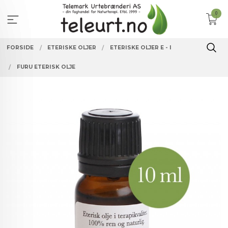
Gå
0
til
innholdet
FORSIDE
ETERISKE OLJER
ETERISKE OLJER E - I
FURU ETERISK OLJE