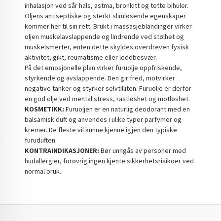
inhalasjon ved sår hals, astma, bronkitt og tette bihuler.
Oljens antiseptiske og sterkt slimløsende egenskaper
kommer her til sin rett. Brukt i massasjeblandinger virker
oljen muskelavslappende og lindrende ved stølhet og
muskelsmerter, enten dette skyldes overdreven fysisk
aktivitet, gikt, reumatisme eller leddbesvær.
På det emosjonelle plan virker furuolje oppfriskende,
styrkende og avslappende. Den gir fred, motvirker
negative tanker og styrker selvtilliten. Furuolje er derfor
en god olje ved mental stress, rastløshet og motløshet.
KOSMETIKK:
Furuoljen er en naturlig deodorant med en
balsamisk duft og anvendes i ulike typer parfymer og
kremer. De fleste vil kunne kjenne igjen den typiske
furuduften.
KONTRAINDIKASJONER:
Bør unngås av personer med
hudallergier, forøvrig ingen kjente sikkerhetsrisikoer ved
normal bruk.