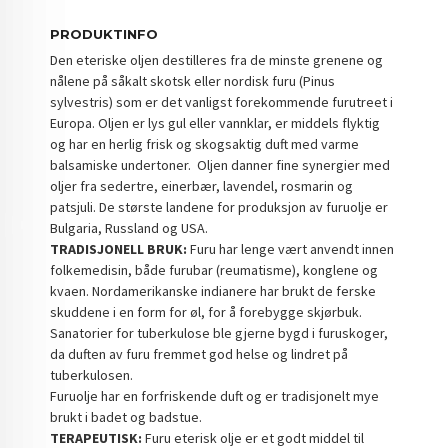
PRODUKTINFO
Den eteriske oljen destilleres fra de minste grenene og
nålene på såkalt skotsk eller nordisk furu (Pinus
sylvestris) som er det vanligst forekommende furutreet i
Europa. Oljen er lys gul eller vannklar, er middels flyktig
og har en herlig frisk og skogsaktig duft med varme
balsamiske undertoner. Oljen danner fine synergier med
oljer fra sedertre, einerbær, lavendel, rosmarin og
patsjuli. De største landene for produksjon av furuolje er
Bulgaria, Russland og USA.
TRADISJONELL BRUK:
Furu har lenge vært anvendt innen
folkemedisin, både furubar (reumatisme), konglene og
kvaen. Nordamerikanske indianere har brukt de ferske
skuddene i en form for øl, for å forebygge skjørbuk.
Sanatorier for tuberkulose ble gjerne bygd i furuskoger,
da duften av furu fremmet god helse og lindret på
tuberkulosen.
Furuolje har en forfriskende duft og er tradisjonelt mye
brukt i badet og badstue.
TERAPEUTISK:
Furu eterisk olje er et godt middel til