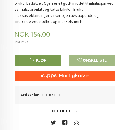
brukt i badstuer. Oljen er et godt middel til inhalasjon ved
sår hals, bronkitt og tette bihuler. Brukt i
massasjeblandinger virker oljen avslappende og
lindrende ved stølhet og muskelsmerter.
Pris
NOK
154,00
inkl. mva.
KJØP
ØNSKELISTE
Artikkelnr.:
EO1073-10
DEL DETTE