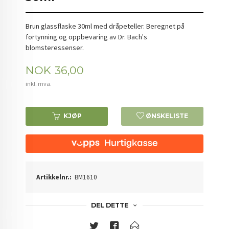
Brun glassflaske 30ml med dråpeteller. Beregnet på
fortynning og oppbevaring av Dr. Bach's
blomsteressenser.
Pris
NOK
36,00
inkl. mva.
KJØP
ØNSKELISTE
Artikkelnr.:
BM1610
DEL DETTE