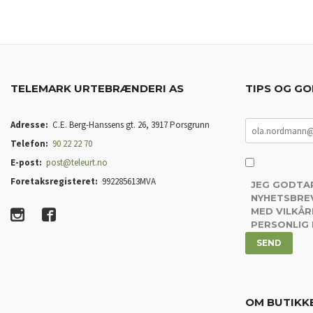
TELEMARK URTEBRÆNDERI AS
TIPS OG GO
Adresse:
C.E. Berg-Hanssens gt. 26, 3917 Porsgrunn
Telefon:
90 22 22 70
E-post:
post@teleurt.no
Foretaksregisteret:
992285613MVA
JEG GODTA
NYHETSBREV
MED VILKÅR
PERSONLIG
OM BUTIKK