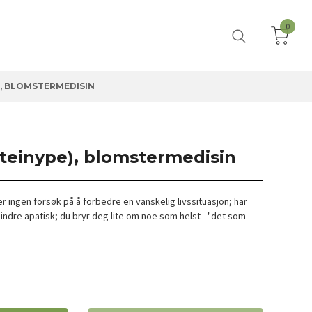
0
), BLOMSTERMEDISIN
steinype), blomstermedisin
ler ingen forsøk på å forbedre en vanskelig livssituasjon; har
mindre apatisk; du bryr deg lite om noe som helst - "det som