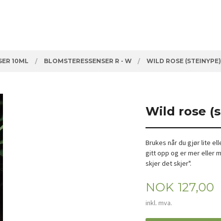
ER 10ML
BLOMSTERESSENSER R - W
WILD ROSE (STEINYPE
Wild rose (
Brukes når du gjør lite el
gitt opp og er mer eller 
skjer det skjer".
Pris
NOK
127,00
inkl. mva.