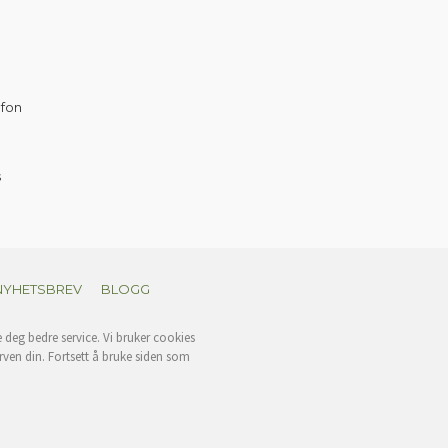
efon
s
NYHETSBREV
BLOGG
e deg bedre service. Vi bruker cookies
rven din. Fortsett å bruke siden som