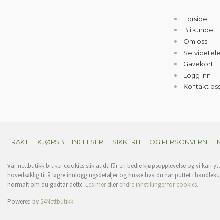
Forside
Bli kunde
Om oss
Servicetel
Gavekort
Logg inn
Kontakt os
FRAKT
KJØPSBETINGELSER
SIKKERHET OG PERSONVERN
Vår nettbutikk bruker cookies slik at du får en bedre kjøpsopplevelse og vi kan yt
hovedsaklig til å lagre innloggingsdetaljer og huske hva du har puttet i handleku
normalt om du godtar dette.
Les mer
eller
endre innstillinger for cookies.
Powered by
24Nettbutikk