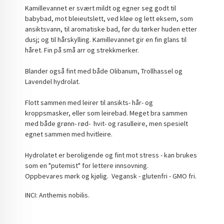
Kamillevannet er svært mildt og egner seg godt til
babybad, mot bleieutslett, ved kløe og lett eksem, som
ansiktsvann, til aromatiske bad, før du tørker huden etter
dusj; og til hårskylling. Kamillevannet gir en fin glans til
håret. Fin på små arr og strekkmerker.
Blander også fint med både Olibanum, Trollhassel og
Lavendel hydrolat.
Flott sammen med leirer til ansikts- hår- og
kroppsmasker, eller som leirebad. Meget bra sammen
med både grønn- rød- hvit- og rasulleire, men spesielt
egnet sammen med hvitleire.
Hydrolatet er beroligende og fint mot stress - kan brukes
som en "putemist" for lettere innsovning.
Oppbevares mørk og kjølig. Vegansk - glutenfri - GMO fri.
INCI: Anthemis nobilis.