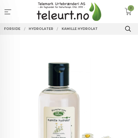
Gå
0
til
innholdet
FORSIDE
HYDROLATER
KAMILLE HYDROLAT