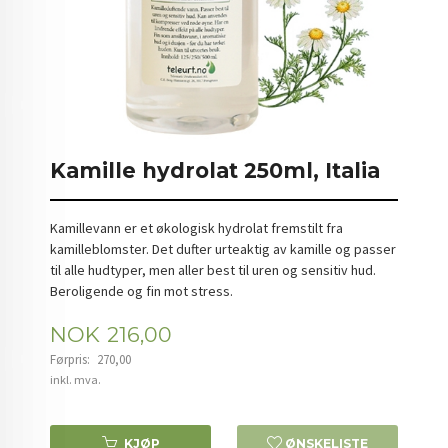
Kamille hydrolat 250ml, Italia
Kamillevann er et økologisk hydrolat fremstilt fra
kamilleblomster. Det dufter urteaktig av kamille og passer
til alle hudtyper, men aller best til uren og sensitiv hud.
Beroligende og fin mot stress.
Tilbud
NOK
216,00
Førpris:
270,00
Rabatt
inkl. mva.
KJØP
ØNSKELISTE