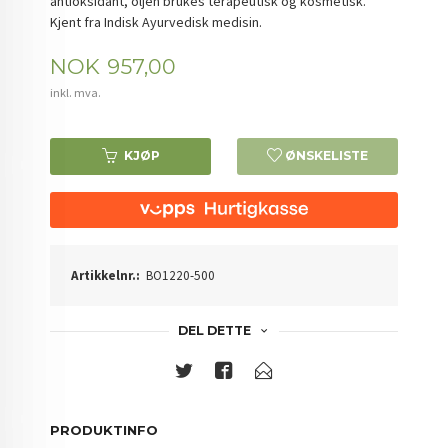
antioksidant, oljen brukes terapeutisk og kosmetisk.
Kjent fra Indisk Ayurvedisk medisin.
Pris
NOK
957,00
inkl. mva.
KJØP
ØNSKELISTE
Artikkelnr.:
BO1220-500
DEL DETTE
PRODUKTINFO