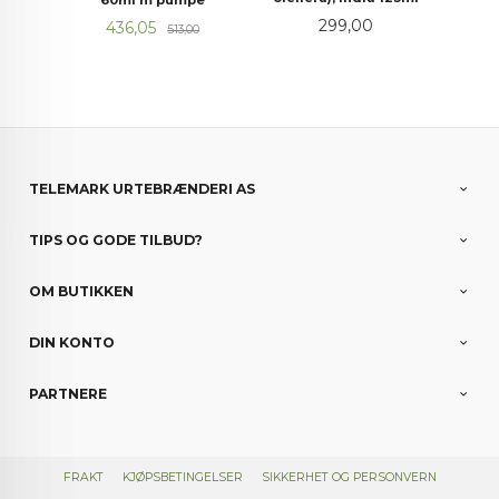
60ml m pumpe
Pris
299,00
Tilbud
Rabatt
436,05
513,00
TELEMARK URTEBRÆNDERI AS
TIPS OG GODE TILBUD?
OM BUTIKKEN
DIN KONTO
PARTNERE
FRAKT
KJØPSBETINGELSER
SIKKERHET OG PERSONVERN