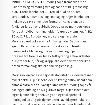
PRODUKTBESKRIVELSE
Moringaolje fremstilles med
kaldpressing av moringafrø og har en mild "gressaktig"
duft. Frøene inneholder 38-40% olje. Oljen brukes
terapeutisk, kosmetisk og i matlaging. Oljen inneholder
mellom 70-85% umettede fettsyrer. Konsistensen er
fyldig og fargen er gul/hvit. Oppbevares mørkt og kjølig
for best holdbarhet. Inneholder følgende vitaminer: A, B2,
B6 og D. Rik på proteiner, linolsyre og mineraler.
Moringa treet vokser vilt i Afrika og India. Det har vært
kjent i flere tusen år som et ´mirakel-tre´. Treets
næringsrike blader og frø kan spises, og oljen som
presses fra frøene er full av fettsyrer og antioksidanter
til nytte for hud, hår og kropp. Alle deler av treet brukes
enten farmakologiske eller næringsmessig.
Moringaoljen har eksepsjonell stabilitet dvs. den harskner
svært sakte. Oljen inneholder en kraftig antioksidant som
antas å bidra til den uvanlige stabiliteten. Moringaolje vår
har ingen duft, og en lys gul/hvit farge. Oljen inneholder
ingen kjente allergener. De gode egenskapene til
moringaoljen er godt dokumentert av tidligere kulturer.
Og den er i dag en svært viktig olje innenfor hudpleie, der