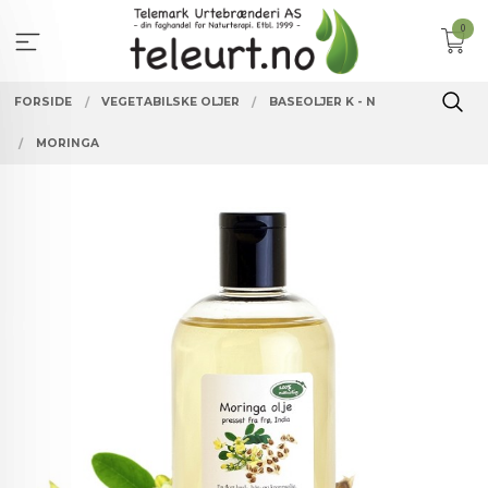
Gå
0
til
innholdet
FORSIDE
VEGETABILSKE OLJER
BASEOLJER K - N
MORINGA