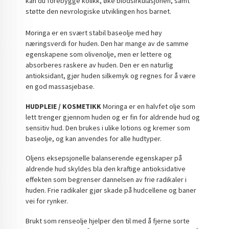
kan du forebygge kolikk, øke blodsirkulasjonen, samt
støtte den nevrologiske utviklingen hos barnet.
Moringa er en svært stabil baseolje med høy
næringsverdi for huden. Den har mange av de samme
egenskapene som olivenolje, men er lettere og
absorberes raskere av huden. Den er en naturlig
antioksidant, gjør huden silkemyk og regnes for å være
en god massasjebase.
HUDPLEIE / KOSMETIKK
Moringa er en halvfet olje som
lett trenger gjennom huden og er fin for aldrende hud og
sensitiv hud. Den brukes i ulike lotions og kremer som
baseolje, og kan anvendes for alle hudtyper.
Oljens eksepsjonelle balanserende egenskaper på
aldrende hud skyldes bla den kraftige antioksidative
effekten som begrenser dannelsen av frie radikaler i
huden. Frie radikaler gjør skade på hudcellene og baner
vei for rynker.
Brukt som renseolje hjelper den til med å fjerne sorte