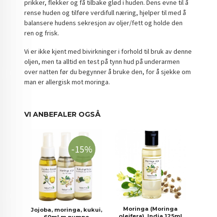
prikker, flekker og få tilbake glød i huden. Dens evne til å
rense huden og tilføre verdifull næring, hjelper til med å
balansere hudens sekresjon av oljer/fett og holde den
ren og frisk.
Vi er ikke kjent med bivirkninger i forhold til bruk av denne
oljen, men ta alltid en test på tynn hud på underarmen
over natten før du begynner å bruke den, for å sjekke om
man er allergisk mot moringa.
VI ANBEFALER OGSÅ
-15%
Moringa (Moringa
Jojoba, moringa, kukui,
oleifera), India 125ml