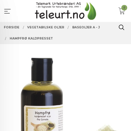
Gå
0
til
innholdet
FORSIDE
VEGETABILSKE OLJER
BASEOLJER A - J
HAMPFRØ KALDPRESSET