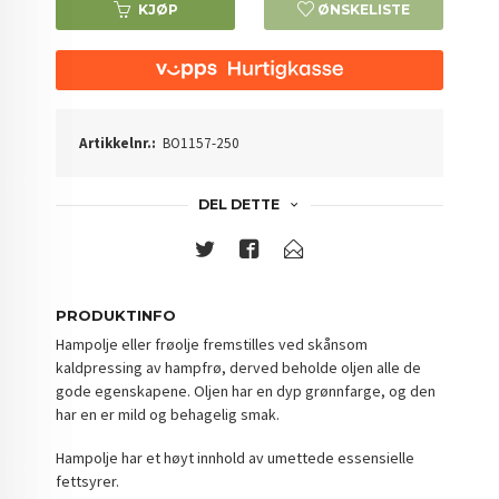
KJØP
ØNSKELISTE
Artikkelnr.:
BO1157-250
DEL DETTE
PRODUKTINFO
Hampolje eller frøolje fremstilles ved skånsom
kaldpressing av hampfrø, derved beholde oljen alle de
gode egenskapene. Oljen har en dyp grønnfarge, og den
har en er mild og behagelig smak.
Hampolje har et høyt innhold av umettede essensielle
fettsyrer.