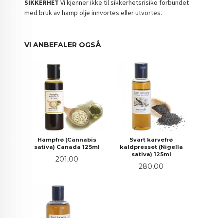
SIKKERHET
Vi kjenner ikke til sikkerhetsrisiko forbundet
med bruk av hamp olje innvortes eller utvortes.
VI ANBEFALER OGSÅ
Hampfrø (Cannabis
Svart karvefrø
sativa) Canada 125ml
kaldpresset (Nigella
sativa) 125ml
Pris
201,00
Pris
280,00