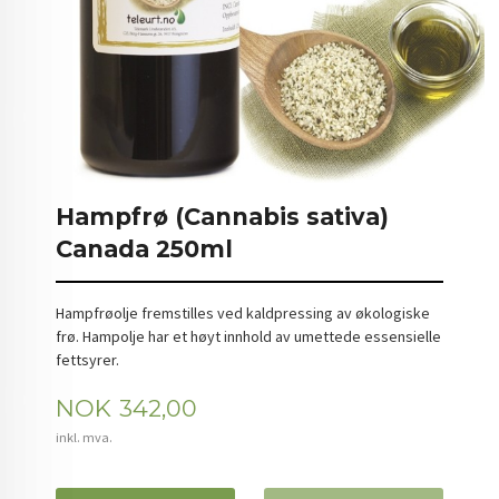
Hampfrø (Cannabis sativa)
Canada 250ml
Hampfrøolje fremstilles ved kaldpressing av økologiske
frø. Hampolje har et høyt innhold av umettede essensielle
fettsyrer.
Pris
NOK
342,00
inkl. mva.