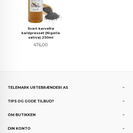
Svart karvefrø
kaldpresset (Nigella
sativa) 250ml
Pris
476,00
TELEMARK URTEBRÆNDERI AS
TIPS OG GODE TILBUD?
OM BUTIKKEN
DIN KONTO