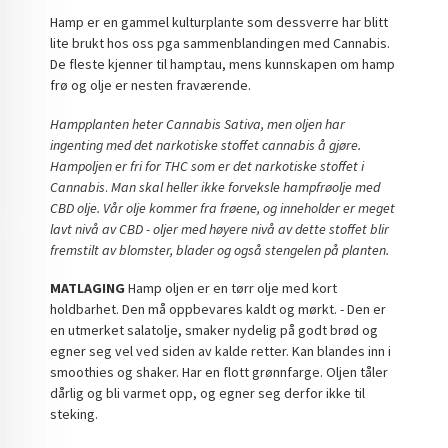
Hamp er en gammel kulturplante som dessverre har blitt
lite brukt hos oss pga sammenblandingen med Cannabis.
De fleste kjenner til hamptau, mens kunnskapen om hamp
frø og olje er nesten fraværende.
Hampplanten heter Cannabis Sativa, men oljen har
ingenting med det narkotiske stoffet cannabis å gjøre.
Hampoljen er fri for THC som er det narkotiske stoffet i
Cannabis
.
Man skal heller ikke forveksle hampfrøolje med
CBD olje. Vår olje kommer fra frøene, og inneholder er meget
lavt nivå av CBD - oljer med høyere nivå av dette stoffet blir
fremstilt av blomster, blader og også stengelen på planten.
MATLAGING
Hamp oljen er en tørr olje med kort
holdbarhet. Den må oppbevares kaldt og mørkt. - Den er
en utmerket salatolje, smaker nydelig på godt brød og
egner seg vel ved siden av kalde retter. Kan blandes inn i
smoothies og shaker. Har en flott grønnfarge. Oljen tåler
dårlig og bli varmet opp, og egner seg derfor ikke til
steking.