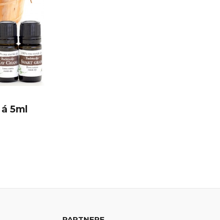
 á 5ml
PARTNERE