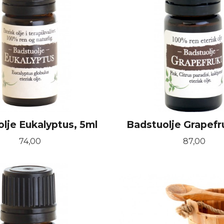
lje Eukalyptus, 5ml
Badstuolje Grapefr
Pris
Pris
74,00
87,00
KJØP
KJØP