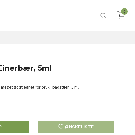
0
Einerbær, 5ml
r meget godt egnet for bruk i badstuen. 5 ml.
P
ØNSKELISTE