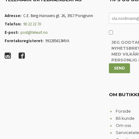
Adresse:
C.E. Berg-Hanssens gt. 26, 3917 Porsgrunn
Telefon:
90 22 22 70
E-post:
post@teleurt.no
Foretaksregisteret:
992285613MVA
JEG GODTA
NYHETSBREV
MED VILKÅR
PERSONLIG
OM BUTIKK
Forside
Bli kunde
Om oss
Servicetel