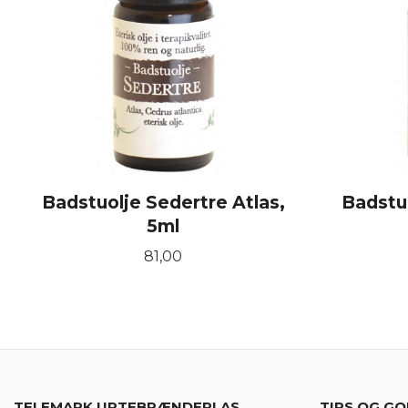
Badstuolje Sedertre Atlas,
Badstuo
5ml
Pris
81,00
KJØP
TELEMARK URTEBRÆNDERI AS
TIPS OG GO