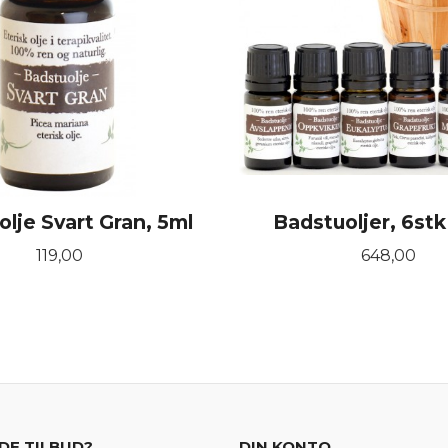
lje Svart Gran, 5ml
Badstuoljer, 6stk
Pris
Pris
119,00
648,00
KJØP
KJØP
DE TILBUD?
DIN KONTO