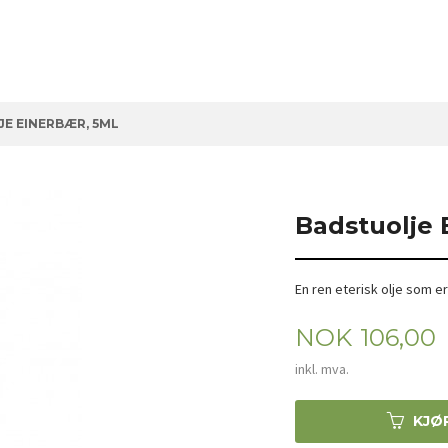
E EINERBÆR, 5ML
Badstuolje 
En ren eterisk olje som e
Pris
NOK
106,00
inkl. mva.
KJØ