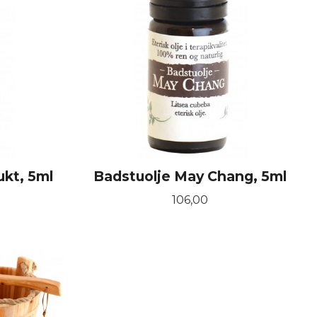
ukt, 5ml
Badstuolje May Chang, 5ml
Pris
106,00
KJØP