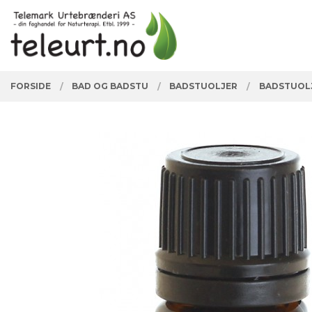
Gå
Lukk
PRODUKTER
til
innholdet
FORSIDE
BAD OG BADSTU
BADSTUOLJER
BADSTUOLJ