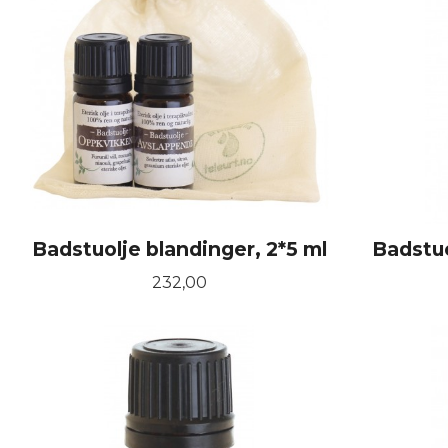
Badstuolje blandinger, 2*5 ml
Badstuo
Pris
232,00
KJØP